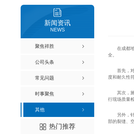
新闻资讯
NEWS
聚焦祥胜
在成都
全。
公司头条
首先，
度和耐久性
常见问题
其次，
时事聚焦
透水混
行现场质量
透水沥青彩色
其他
另外，
部的裂缝、
热门推荐