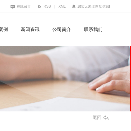
在线留言
RSS
|
XML
您暂无未读询盘信息!
案例
新闻资讯
公司简介
联系我们
搅拌站
沥青.水
成都混凝土搅拌站
水稳（二灰）
返回
水稳（二灰）搅拌站
沥青搅拌