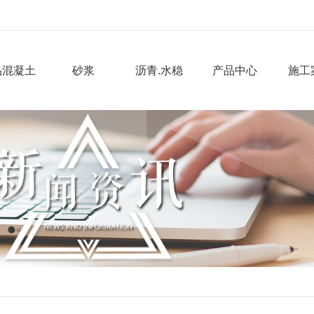
品混凝土
砂浆
沥青.水稳
产品中心
施工
公司头条
时事聚焦
凝土
砂浆
混凝土厂家
成都砂浆厂家
凝土搅拌站
成都湿拌砂浆